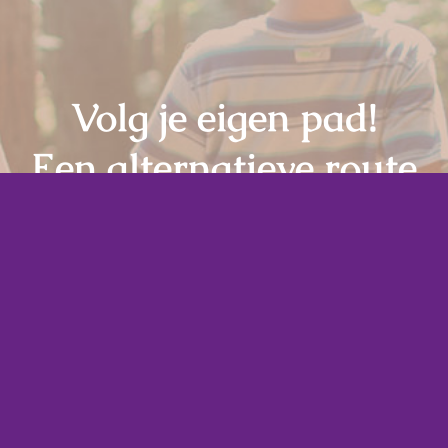
Volg je eigen pad!
Een alternatieve route
voor hoogbegaafde
kinderen
(4-18 jaar)
Contact