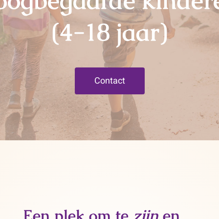
oogbegaafde kinder
(4-18 jaar)
Contact
Een plek om te
zijn
en