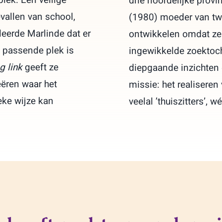
drie noordelijke prov
evallen van school,
(1980) moeder van twe
eerde Marlinde dat er
ontwikkelen omdat ze 
 passende plek is
ingewikkelde zoektoch
g link
geeft ze
diepgaande inzichten 
eëren waar het
missie: het realiseren
eke wijze kan
veelal ’thuiszitters’, 